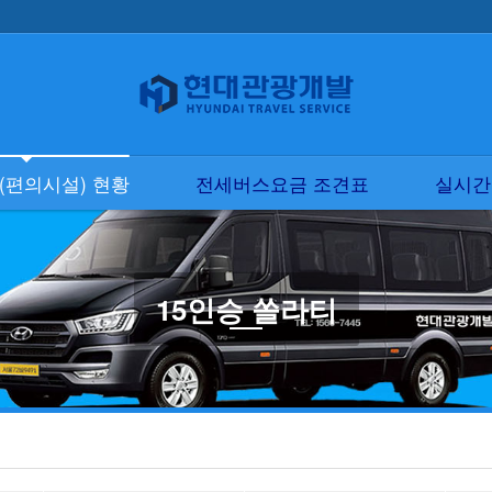
현황
전세버스요금 조견표
실시간 버스견적
(편의시설) 현황
전세버스요금 조견표
실시간
15인승 쏠라티