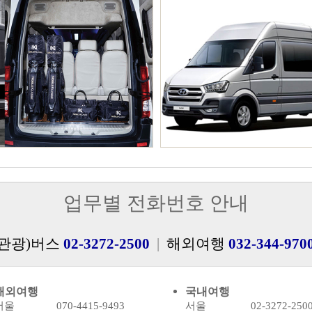
업무별 전화번호 안내
관광)버스
02-3272-2500
|
해외여행
032-344-970
해외여행
국내여행
서울 070-4415-9493
서울 02-3272-250