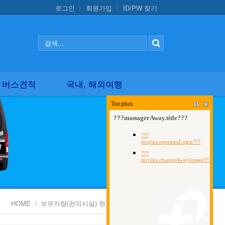
로그인
회원가입
ID/PW 찾기
국내, 해외여행
 버스견적
국내, 해외여행
Tocplus
HOME
보유차량(편의시설) 현황
15인승 쏠라티