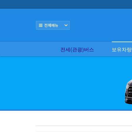
로그인
회원가입
전세(관광)버스
보유차량(편의시설) 현황
전체보기
전세(관광)버스
보유차량(편의시설) 
- 15인승 쏠라티
전세(관광)버스
보유차량
- 16인승 소형리무진
- 25인승 소형버스
- 28인승 대형리무진
- 44인승 대형버스
전세버스요금 조견표
실시간 버스견적
국내, 해외여행