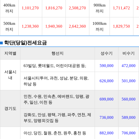
400km
900km
1,101,270
1,816,270
2,508,270
1,711,472
2
까지
까지
500km
1000km
1,238,360
1,940,360
2,642,360
1,829,750
2
까지
까지
학단(당일)전세요금
지역별
행선지
성수기
비수기
63빌딩, 롯데월드, 어린이대공원 등;
590,000
472,000
서울시
내
서울시티투어, 과천, 성남, 분당, 의왕,
626,000
501,000
하남 등
인천, 수원, 민속촌, 에버랜드, 양평, 광
699,000
560,000
주, 일산, 이천 등
경기도
강화도, 안성, 평택, 가평, 파주, 연천, 제
736,000
589,000
부도, 양평외갓집 등
아산, 당진, 철원, 춘천, 원주, 홍천 등
882,000
706,000