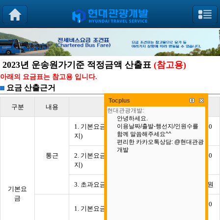
2023년 운송원가기준 적정금액 산출표
(참고용)
아래의 요금표는 참고용 입니다.
요금 산출근거
Tocplus
구분
내용
산출거리
요금
1. 기본요금 (시내권) (최초 30km 까
183,000
지)
원
통근
2. 기본요금 (시외권) (최초 40km 까
253,000
지)
원
3. 초과요금 (매 10km 초과)
13,409원
기본요
금
702,000
1. 기본요금 (최초 100km 까지)
원