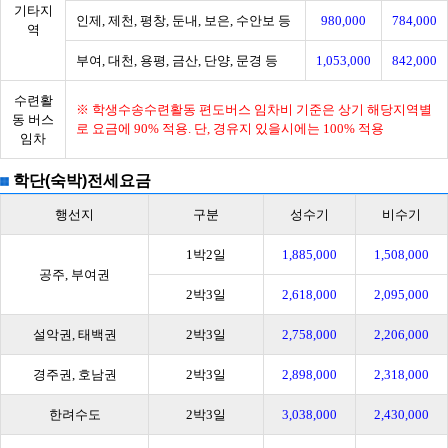
기타지
인제, 제천, 평창, 둔내, 보은, 수안보 등
980,000
784,000
역
부여, 대천, 용평, 금산, 단양, 문경 등
1,053,000
842,000
수련활
※ 학생수송수련활동 편도버스 임차비 기준은 상기 해당지역별
동 버스
로 요금에 90% 적용. 단, 경유지 있을시에는 100% 적용
임차
학단(숙박)전세요금
행선지
구분
성수기
비수기
1박2일
1,885,000
1,508,000
공주, 부여권
2박3일
2,618,000
2,095,000
설악권, 태백권
2박3일
2,758,000
2,206,000
경주권, 호남권
2박3일
2,898,000
2,318,000
한려수도
2박3일
3,038,000
2,430,000