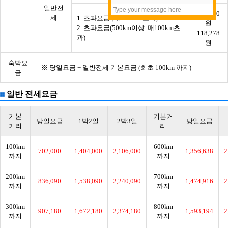
일반전
134,090
세
1. 초과요금 (매 100km 초과)
원
2. 초과요금(500km이상. 매100km초
118,278
과)
원
숙박요
※
당일요금 + 일반전세 기본요금 (최초 100km 까지)
금
일반 전세요금
기본
기본거
당일요금
1박2일
2박3일
당일요금
거리
리
100km
600km
702,000
1,404,000
2,106,000
1,356,638
2
까지
까지
200km
700km
836,090
1,538,090
2,240,090
1,474,916
2
까지
까지
300km
800km
907,180
1,672,180
2,374,180
1,593,194
2
까지
까지