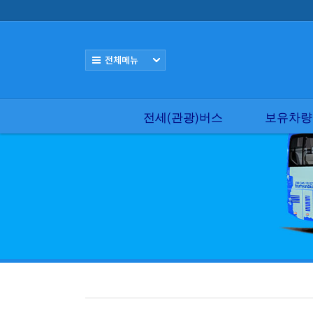
로그인
회원가입
전세(관광)버스
보유차량(편의시설) 현황
전체보기
전세(관광)버스
보유차량(편의시설) 
전세버스요금 조견표
전세(관광)버스
보유차량
실시간 버스견적
국내, 해외여행